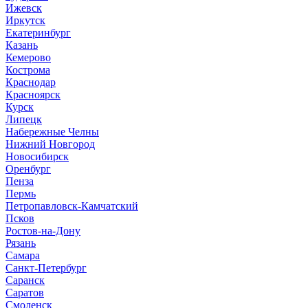
Ижевск
Иркутск
Екатеринбург
Казань
Кемерово
Кострома
Краснодар
Красноярск
Курск
Липецк
Набережные Челны
Нижний Новгород
Новосибирск
Оренбург
Пенза
Пермь
Петропавловск-Камчатский
Псков
Ростов-на-Дону
Рязань
Самара
Санкт-Петербург
Саранск
Саратов
Смоленск